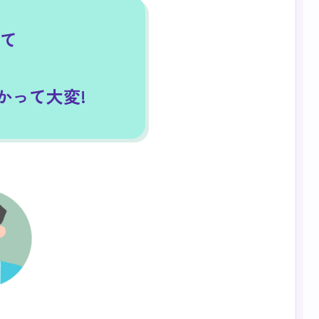
て
かって大変!