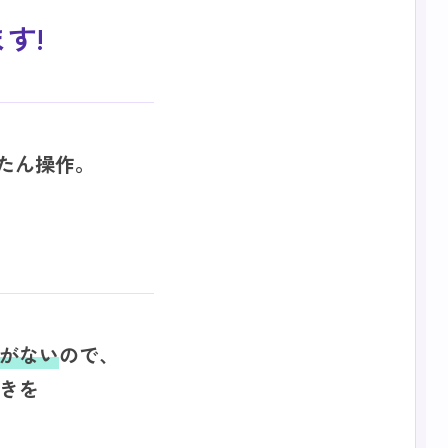
す!
たん操作。
がない
ので、
きを