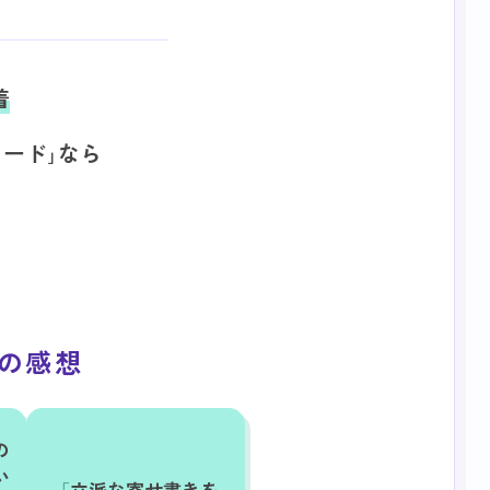
着
ロード｣なら
方の感想
の
い
立派な寄せ書きを