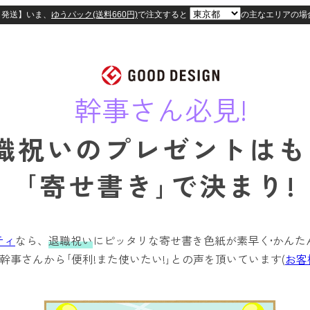
幹事さん必見!
退職祝いの
プレゼントはも
｢寄せ書き｣で決まり!
ティ
なら、
退職祝い
にピッタリな寄せ書き色紙が
素早く•かん
幹事さんから｢便利!また使いたい!｣
との声を頂いています(
お客